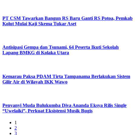
PT CSM Tawarkan Bangun RS Baru Ganti RS Potoa, Pemkab
Kolut Mulai Kaji Skema Tukar Aset
Antisipasi Gempa dan Tsunami, 64 Peserta Ikuti Sekolah
Lapang BMKG di Kolaka Utara
Kemarau Paksa PDAM Tirta Tampanama Berlakukan Sistem
Gilir Air di Wilayah IKK Wawo
Penyanyi Muda Bulukumba Diva Ananda Eksya Rilis Single
“Uwelaiki”, Perkuat Eksistensi Musik Bugis
1
2
3