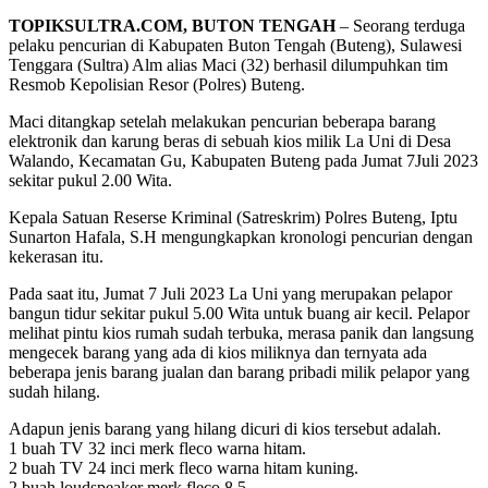
TOPIKSULTRA.COM, BUTON TENGAH
– Seorang terduga
pelaku pencurian di Kabupaten Buton Tengah (Buteng), Sulawesi
Tenggara (Sultra) Alm alias Maci (32) berhasil dilumpuhkan tim
Resmob Kepolisian Resor (Polres) Buteng.
Maci ditangkap setelah melakukan pencurian beberapa barang
elektronik dan karung beras di sebuah kios milik La Uni di Desa
Walando, Kecamatan Gu, Kabupaten Buteng pada Jumat 7Juli 2023
sekitar pukul 2.00 Wita.
Kepala Satuan Reserse Kriminal (Satreskrim) Polres Buteng, Iptu
Sunarton Hafala, S.H mengungkapkan kronologi pencurian dengan
kekerasan itu.
Pada saat itu, Jumat 7 Juli 2023 La Uni yang merupakan pelapor
bangun tidur sekitar pukul 5.00 Wita untuk buang air kecil. Pelapor
melihat pintu kios rumah sudah terbuka, merasa panik dan langsung
mengecek barang yang ada di kios miliknya dan ternyata ada
beberapa jenis barang jualan dan barang pribadi milik pelapor yang
sudah hilang.
Adapun jenis barang yang hilang dicuri di kios tersebut adalah.
1 buah TV 32 inci merk fleco warna hitam.
2 buah TV 24 inci merk fleco warna hitam kuning.
2 buah loudspeaker merk fleco 8,5.