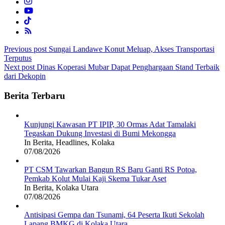
Post
Previous post
Sungai Landawe Konut Meluap, Akses Transportasi
Terputus
navigation
Next post
Dinas Koperasi Mubar Dapat Penghargaan Stand Terbaik
dari Dekopin
Berita Terbaru
Kunjungi Kawasan PT IPIP, 30 Ormas Adat Tamalaki
Tegaskan Dukung Investasi di Bumi Mekongga
In Berita, Headlines, Kolaka
07/08/2026
PT CSM Tawarkan Bangun RS Baru Ganti RS Potoa,
Pemkab Kolut Mulai Kaji Skema Tukar Aset
In Berita, Kolaka Utara
07/08/2026
Antisipasi Gempa dan Tsunami, 64 Peserta Ikuti Sekolah
Lapang BMKG di Kolaka Utara