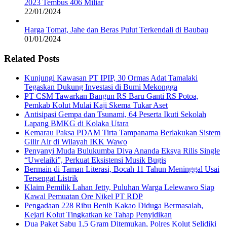
2023 Tembus 406 Miliar
22/01/2024
Harga Tomat, Jahe dan Beras Pulut Terkendali di Baubau
01/01/2024
Related Posts
Kunjungi Kawasan PT IPIP, 30 Ormas Adat Tamalaki
Tegaskan Dukung Investasi di Bumi Mekongga
PT CSM Tawarkan Bangun RS Baru Ganti RS Potoa,
Pemkab Kolut Mulai Kaji Skema Tukar Aset
Antisipasi Gempa dan Tsunami, 64 Peserta Ikuti Sekolah
Lapang BMKG di Kolaka Utara
Kemarau Paksa PDAM Tirta Tampanama Berlakukan Sistem
Gilir Air di Wilayah IKK Wawo
Penyanyi Muda Bulukumba Diva Ananda Eksya Rilis Single
“Uwelaiki”, Perkuat Eksistensi Musik Bugis
Bermain di Taman Literasi, Bocah 11 Tahun Meninggal Usai
Tersengat Listrik
Klaim Pemilik Lahan Jetty, Puluhan Warga Lelewawo Siap
Kawal Pemuatan Ore Nikel PT RDP
Pengadaan 228 Ribu Benih Kakao Diduga Bermasalah,
Kejari Kolut Tingkatkan ke Tahap Penyidikan
Dua Paket Sabu 1,5 Gram Ditemukan, Polres Kolut Selidiki