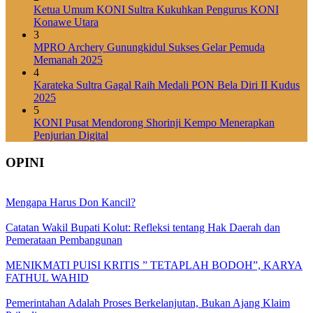
Ketua Umum KONI Sultra Kukuhkan Pengurus KONI
Konawe Utara
3
MPRO Archery Gunungkidul Sukses Gelar Pemuda
Memanah 2025
4
Karateka Sultra Gagal Raih Medali PON Bela Diri II Kudus
2025
5
KONI Pusat Mendorong Shorinji Kempo Menerapkan
Penjurian Digital
OPINI
Mengapa Harus Don Kancil?
Catatan Wakil Bupati Kolut: Refleksi tentang Hak Daerah dan
Pemerataan Pembangunan
MENIKMATI PUISI KRITIS ” TETAPLAH BODOH”, KARYA
FATHUL WAHID
Pemerintahan Adalah Proses Berkelanjutan, Bukan Ajang Klaim