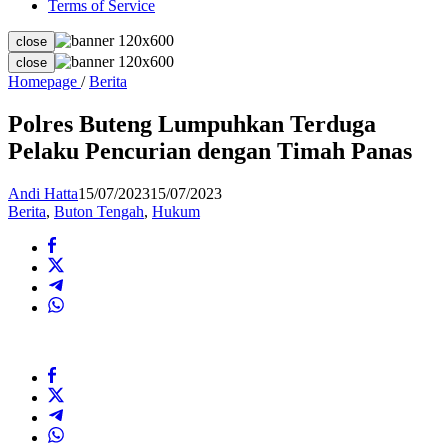
Terms of Service
close
close
Polres
Homepage
/
Berita
Buteng
Lumpuhkan
Polres Buteng Lumpuhkan Terduga
Terduga
Pelaku Pencurian dengan Timah Panas
Pelaku
Pencurian
dengan
Andi Hatta
15/07/2023
15/07/2023
Timah
Berita
,
Buton Tengah
,
Hukum
Panas