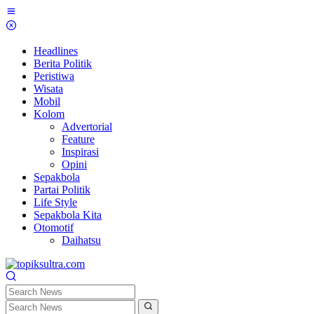
Skip
to
content
Headlines
Berita Politik
Peristiwa
Wisata
Mobil
Kolom
Advertorial
Feature
Inspirasi
Opini
Sepakbola
Partai Politik
Life Style
Sepakbola Kita
Otomotif
Daihatsu