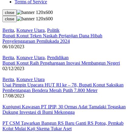
Terms of Service
close
close
Berita
,
Konawe Utara
,
Politik
Bupati Konut Teken Naskah Perjanjian Dana Hibah
Penyelenggaraan Pemilukada 2024
06/10/2023
Berita
,
Konawe Utara
,
Pendidikan
Bupati Konut Raih Penghargaan Inovasi Membangun Negeri
02/12/2023
Berita
,
Konawe Utara
Usai Pimpin Upacara HUT RI ke – 78, Bupati Konut Saksikan
Pembentangan Bendera Merah Putih 7.800 Meter
17/08/2023
Kunjungi Kawasan PT IPIP, 30 Ormas Adat Tamalaki Tegaskan
Dukung Investasi di Bumi Mekongga
PT CSM Tawarkan Bangun RS Baru Ganti RS Potoa, Pemkab
Kolut Mulai Kaji Skema Tukar Aset