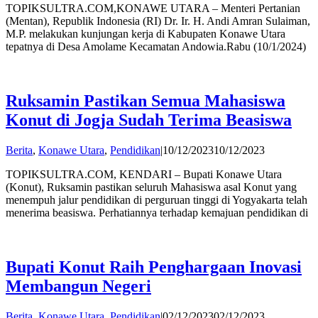
TOPIKSULTRA.COM,KONAWE UTARA – Menteri Pertanian
Hatta
(Mentan), Republik Indonesia (RI) Dr. Ir. H. Andi Amran Sulaiman,
M.P. melakukan kunjungan kerja di Kabupaten Konawe Utara
tepatnya di Desa Amolame Kecamatan Andowia.Rabu (10/1/2024)
Ruksamin Pastikan Semua Mahasiswa
Konut di Jogja Sudah Terima Beasiswa
by
Berita
,
Konawe Utara
,
Pendidikan
|
10/12/2023
10/12/2023
Andi
TOPIKSULTRA.COM, KENDARI – Bupati Konawe Utara
Hatta
(Konut), Ruksamin pastikan seluruh Mahasiswa asal Konut yang
menempuh jalur pendidikan di perguruan tinggi di Yogyakarta telah
menerima beasiswa. Perhatiannya terhadap kemajuan pendidikan di
Bupati Konut Raih Penghargaan Inovasi
Membangun Negeri
by
Berita
,
Konawe Utara
,
Pendidikan
|
02/12/2023
02/12/2023