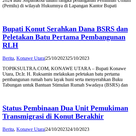
2024 atau Sispamkota dalam rangka penanganan Pemilihan Umum
(Pemilu) di wilayah Hukumnya di Lapangan Kantor Bupati
Bupati Konut Serahkan Dana BSRS dan
Peletakan Batu Pertama Pembangunan
RLH
by
Berita
,
Konawe Utara
|
25/10/2023
25/10/2023
Andi
TOPIKSULTRA.COM, KONAWE UTARA – Bupati Konawe
Hatta
Utara, Dr.Ir. H. Ruksamin melakukan peletakan batu pertama
pembangunan rumah baru layak huni serta menyerahkan Buku
Tabungan untuk Bantuan Stimulan Rumah Swadaya (BSRS) dan
Status Pembinaan Dua Unit Pemukiman
Transmigrasi di Konut Berakhir
by
Berita
,
Konawe Utara
|
24/10/2023
24/10/2023
Andi