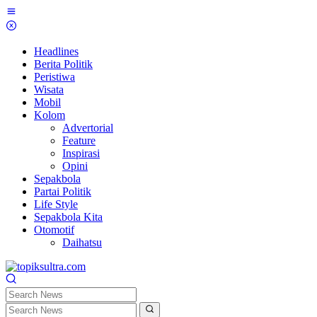
Skip
to
content
Headlines
Berita Politik
Peristiwa
Wisata
Mobil
Kolom
Advertorial
Feature
Inspirasi
Opini
Sepakbola
Partai Politik
Life Style
Sepakbola Kita
Otomotif
Daihatsu