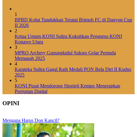
1
BPBD Kolut Tundukkan Teratai Brimob FC di Danyon Cup
II 2026
2
Ketua Umum KONI Sultra Kukuhkan Pengurus KONI
Konawe Utara
3
MPRO Archery Gunungkidul Sukses Gelar Pemuda
Memanah 2025
4
Karateka Sultra Gagal Raih Medali PON Bela Diri II Kudus
2025
5
KONI Pusat Mendorong Shorinji Kempo Menerapkan
Penjurian Digital
OPINI
Mengapa Harus Don Kancil?