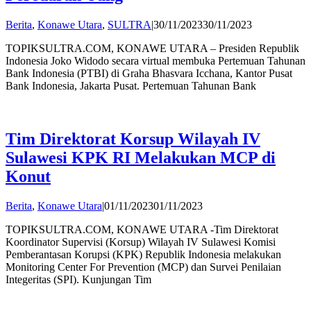
by
Berita
,
Konawe Utara
,
SULTRA
|
30/11/2023
30/11/2023
Andi
TOPIKSULTRA.COM, KONAWE UTARA – Presiden Republik
Hatta
Indonesia Joko Widodo secara virtual membuka Pertemuan Tahunan
Bank Indonesia (PTBI) di Graha Bhasvara Icchana, Kantor Pusat
Bank Indonesia, Jakarta Pusat. Pertemuan Tahunan Bank
Tim Direktorat Korsup Wilayah IV
Sulawesi KPK RI Melakukan MCP di
Konut
by
Berita
,
Konawe Utara
|
01/11/2023
01/11/2023
Andi
TOPIKSULTRA.COM, KONAWE UTARA -Tim Direktorat
Hatta
Koordinator Supervisi (Korsup) Wilayah IV Sulawesi Komisi
Pemberantasan Korupsi (KPK) Republik Indonesia melakukan
Monitoring Center For Prevention (MCP) dan Survei Penilaian
Integeritas (SPI). Kunjungan Tim