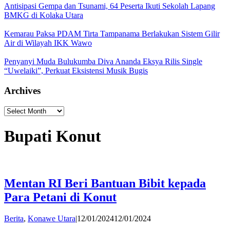
Antisipasi Gempa dan Tsunami, 64 Peserta Ikuti Sekolah Lapang
BMKG di Kolaka Utara
Kemarau Paksa PDAM Tirta Tampanama Berlakukan Sistem Gilir
Air di Wilayah IKK Wawo
Penyanyi Muda Bulukumba Diva Ananda Eksya Rilis Single
“Uwelaiki”, Perkuat Eksistensi Musik Bugis
Archives
Archives
Bupati Konut
Mentan RI Beri Bantuan Bibit kepada
Para Petani di Konut
by
Berita
,
Konawe Utara
|
12/01/2024
12/01/2024
Andi