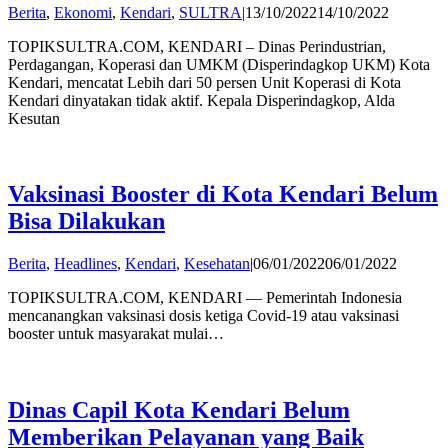
by
Berita
,
Ekonomi
,
Kendari
,
SULTRA
|
13/10/2022
14/10/2022
Publisher
TOPIKSULTRA.COM, KENDARI – Dinas Perindustrian,
Perdagangan, Koperasi dan UMKM (Disperindagkop UKM) Kota
Kendari, mencatat Lebih dari 50 persen Unit Koperasi di Kota
Kendari dinyatakan tidak aktif. Kepala Disperindagkop, Alda
Kesutan
Vaksinasi Booster di Kota Kendari Belum
Bisa Dilakukan
by
Berita
,
Headlines
,
Kendari
,
Kesehatan
|
06/01/2022
06/01/2022
admin
TOPIKSULTRA.COM, KENDARI — Pemerintah Indonesia
mencanangkan vaksinasi dosis ketiga Covid-19 atau vaksinasi
booster untuk masyarakat mulai…
Dinas Capil Kota Kendari Belum
Memberikan Pelayanan yang Baik