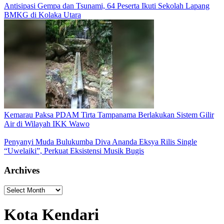
Antisipasi Gempa dan Tsunami, 64 Peserta Ikuti Sekolah Lapang
BMKG di Kolaka Utara
Kemarau Paksa PDAM Tirta Tampanama Berlakukan Sistem Gilir
Air di Wilayah IKK Wawo
Penyanyi Muda Bulukumba Diva Ananda Eksya Rilis Single
“Uwelaiki”, Perkuat Eksistensi Musik Bugis
Archives
Archives
Kota Kendari