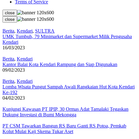
Terms of Service
close
close
Berita
,
Kendari
,
SULTRA
UMK Tumbuh, 79 Minimarket dan Supermarket Milik Pengusaha
Kendari
16/03/2023
Berita
,
Kendari
Kantor Balai Kota Kendari Rampung dan Siap Digunakan
09/02/2023
Berita
,
Kendari
Lomba Wisata Pungut Sampah Awali Rangkaian Hut Kota Kendari
Ke-192
04/02/2023
Kunjungi Kawasan PT IPIP, 30 Ormas Adat Tamalaki Tegaskan
Dukung Investasi di Bumi Mekongga
PT CSM Tawarkan Bangun RS Baru Ganti RS Potoa, Pemkab
Kolut Mulai Kaji Skema Tukar Aset