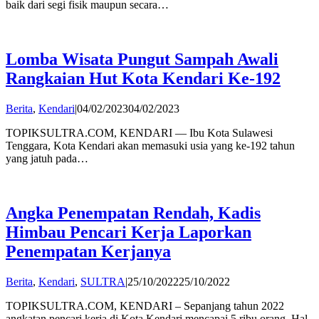
baik dari segi fisik maupun secara…
Lomba Wisata Pungut Sampah Awali
Rangkaian Hut Kota Kendari Ke-192
by
Berita
,
Kendari
|
04/02/2023
04/02/2023
admin
TOPIKSULTRA.COM, KENDARI — Ibu Kota Sulawesi
Tenggara, Kota Kendari akan memasuki usia yang ke-192 tahun
yang jatuh pada…
Angka Penempatan Rendah, Kadis
Himbau Pencari Kerja Laporkan
Penempatan Kerjanya
by
Berita
,
Kendari
,
SULTRA
|
25/10/2022
25/10/2022
Publisher
TOPIKSULTRA.COM, KENDARI – Sepanjang tahun 2022
angkatan pencari kerja di Kota Kendari mencapai 5 ribu orang. Hal