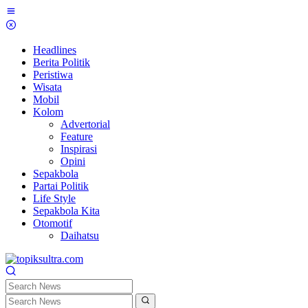
Skip
to
content
Headlines
Berita Politik
Peristiwa
Wisata
Mobil
Kolom
Advertorial
Feature
Inspirasi
Opini
Sepakbola
Partai Politik
Life Style
Sepakbola Kita
Otomotif
Daihatsu