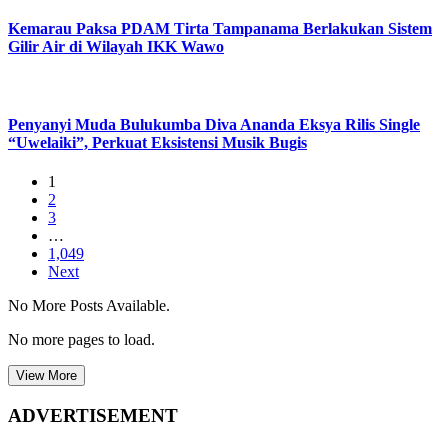
Kemarau Paksa PDAM Tirta Tampanama Berlakukan Sistem
Gilir Air di Wilayah IKK Wawo
Penyanyi Muda Bulukumba Diva Ananda Eksya Rilis Single
“Uwelaiki”, Perkuat Eksistensi Musik Bugis
1
2
3
…
1,049
Next
No More Posts Available.
No more pages to load.
View More
ADVERTISEMENT