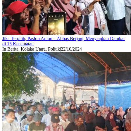
Jika Terpilih, Paslon Anton – Abbas Berjanji Menyiapkan Damkar
di 15 Kecamatan
In Berita, Kolaka Utara, Politik
|
22/10/2024