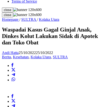
Terms of Service
close
close
Waspadai
Homepage
/
SULTRA
/
Kolaka Utara
Kasus
Gagal
Waspadai Kasus Gagal Ginjal Anak,
Ginjal
Dinkes Kolut Lakukan Sidak di Apotek
Anak,
Dinkes
dan Toko Obat
Kolut
Lakukan
Andi Hatta
25/10/2022
25/10/2022
Sidak
Berita
,
Kesehatan
,
Kolaka Utara
,
SULTRA
di
Apotek
dan
Toko
Obat