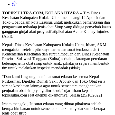
TOPIKSULTRA.COM, KOLAKA UTARA
– Tim Dinas
Kesehatan Kabupaten Kolaka Utara mendatangi 12 Apotek dan
Toko Obat dalam kota Lasusua untuk melakukan pemeriksaan dan
pengawasan terhadap jenis obat Sirup yang diduga penyebab kasus
gangguan ginjal akut progresif atipikal atau Acute Kidney Injuries
(AKI).
Kepala Dinas Kesehatan Kabupaten Kolaka Utara, Irham, SKM
mengatakan setelah pihaknya menerima surat tembusan dari
Kementerian Kesehatan dan surat himbauan dari Dinas Kesehatan
Provinsi Sulawesi Tenggara (Sultra) terkait pelarangan peredaran
beberapa jenis obat sirup untuk anak, pihaknya segera membentuk
tim untuk melakukan inspeksi mendadak (sidak).
“Dan kami langsung membuat surat edaran ke semua Kepala
Puskesmas, Direktur Rumah Sakit, Apotek dan Toko Obat serta
sarana kesehatan lainnya agar untuk sementara menghentikan
penjualan obat sirup yang dimaksud,” ujar Irham kepada
topiksultra.com saat ditemui dikantornya. Selasa (25/10/2022)
Irham mengaku, Isi surat edaran yang dibuat pihaknya adalah
berupa himbauan untuk sementara tidak mengedarkan beberapa
jenis obat sirup.