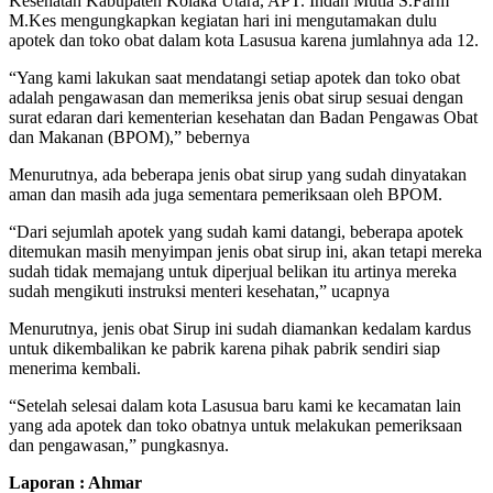
Kesehatan Kabupaten Kolaka Utara, APT. Indah Mutia S.Farm
M.Kes mengungkapkan kegiatan hari ini mengutamakan dulu
apotek dan toko obat dalam kota Lasusua karena jumlahnya ada 12.
“Yang kami lakukan saat mendatangi setiap apotek dan toko obat
adalah pengawasan dan memeriksa jenis obat sirup sesuai dengan
surat edaran dari kementerian kesehatan dan Badan Pengawas Obat
dan Makanan (BPOM),” bebernya
Menurutnya, ada beberapa jenis obat sirup yang sudah dinyatakan
aman dan masih ada juga sementara pemeriksaan oleh BPOM.
“Dari sejumlah apotek yang sudah kami datangi, beberapa apotek
ditemukan masih menyimpan jenis obat sirup ini, akan tetapi mereka
sudah tidak memajang untuk diperjual belikan itu artinya mereka
sudah mengikuti instruksi menteri kesehatan,” ucapnya
Menurutnya, jenis obat Sirup ini sudah diamankan kedalam kardus
untuk dikembalikan ke pabrik karena pihak pabrik sendiri siap
menerima kembali.
“Setelah selesai dalam kota Lasusua baru kami ke kecamatan lain
yang ada apotek dan toko obatnya untuk melakukan pemeriksaan
dan pengawasan,” pungkasnya.
Laporan : Ahmar