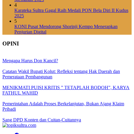
4
Karateka Sultra Gagal Raih Medali PON Bela Diri II Kudus
2025
5
KONI Pusat Mendorong Shorinji Kempo Menerapkan
Penjurian Digital
OPINI
Mengapa Harus Don Kancil?
Catatan Wakil Bupati Kolut: Refleksi tentang Hak Daerah dan
Pemerataan Pembangunan
MENIKMATI PUISI KRITIS ” TETAPLAH BODOH”, KARYA
FATHUL WAHID
Pemerintahan Adalah Proses Berkelanjutan, Bukan Ajang Klaim
Pribadi
Sang DPD Konten dan Cuitan-Cuitannya