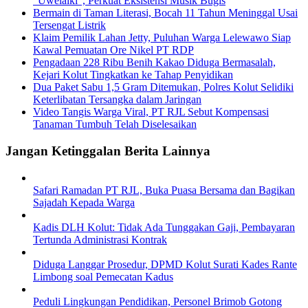
“Uwelaiki”, Perkuat Eksistensi Musik Bugis
Bermain di Taman Literasi, Bocah 11 Tahun Meninggal Usai
Tersengat Listrik
Klaim Pemilik Lahan Jetty, Puluhan Warga Lelewawo Siap
Kawal Pemuatan Ore Nikel PT RDP
Pengadaan 228 Ribu Benih Kakao Diduga Bermasalah,
Kejari Kolut Tingkatkan ke Tahap Penyidikan
Dua Paket Sabu 1,5 Gram Ditemukan, Polres Kolut Selidiki
Keterlibatan Tersangka dalam Jaringan
Video Tangis Warga Viral, PT RJL Sebut Kompensasi
Tanaman Tumbuh Telah Diselesaikan
Jangan Ketinggalan Berita Lainnya
Safari Ramadan PT RJL, Buka Puasa Bersama dan Bagikan
Sajadah Kepada Warga
Kadis DLH Kolut: Tidak Ada Tunggakan Gaji, Pembayaran
Tertunda Administrasi Kontrak
Diduga Langgar Prosedur, DPMD Kolut Surati Kades Rante
Limbong soal Pemecatan Kadus
Peduli Lingkungan Pendidikan, Personel Brimob Gotong