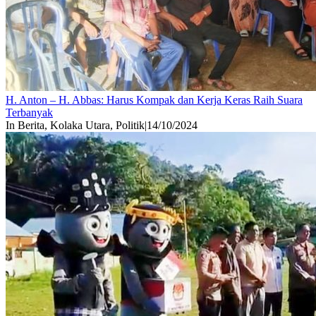
H. Anton – H. Abbas: Harus Kompak dan Kerja Keras Raih Suara
Terbanyak
In Berita, Kolaka Utara, Politik
|
14/10/2024