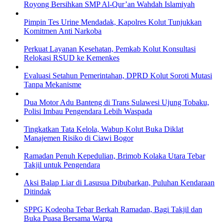
Royong Bersihkan SMP Al-Qur’an Wahdah Islamiyah
Pimpin Tes Urine Mendadak, Kapolres Kolut Tunjukkan
Komitmen Anti Narkoba
Perkuat Layanan Kesehatan, Pemkab Kolut Konsultasi
Relokasi RSUD ke Kemenkes
Evaluasi Setahun Pemerintahan, DPRD Kolut Soroti Mutasi
Tanpa Mekanisme
Dua Motor Adu Banteng di Trans Sulawesi Ujung Tobaku,
Polisi Imbau Pengendara Lebih Waspada
Tingkatkan Tata Kelola, Wabup Kolut Buka Diklat
Manajemen Risiko di Ciawi Bogor
Ramadan Penuh Kepedulian, Brimob Kolaka Utara Tebar
Takjil untuk Pengendara
Aksi Balap Liar di Lasusua Dibubarkan, Puluhan Kendaraan
Ditindak
SPPG Kodeoha Tebar Berkah Ramadan, Bagi Takjil dan
Buka Puasa Bersama Warga