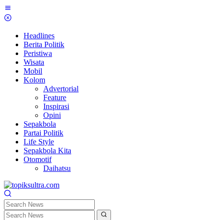
Skip
to
content
Headlines
Berita Politik
Peristiwa
Wisata
Mobil
Kolom
Advertorial
Feature
Inspirasi
Opini
Sepakbola
Partai Politik
Life Style
Sepakbola Kita
Otomotif
Daihatsu