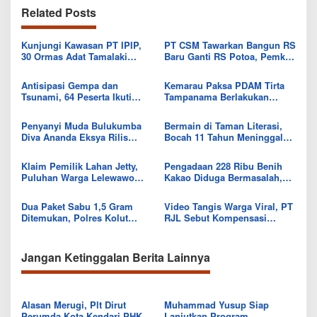
Related Posts
Kunjungi Kawasan PT IPIP,
PT CSM Tawarkan Bangun RS
30 Ormas Adat Tamalaki
Baru Ganti RS Potoa, Pemkab
Tegaskan Dukung Investasi di
Kolut Mulai Kaji Skema Tukar
Bumi Mekongga
Aset
Antisipasi Gempa dan
Kemarau Paksa PDAM Tirta
Tsunami, 64 Peserta Ikuti
Tampanama Berlakukan
Sekolah Lapang BMKG di
Sistem Gilir Air di Wilayah
Kolaka Utara
IKK Wawo
Penyanyi Muda Bulukumba
Bermain di Taman Literasi,
Diva Ananda Eksya Rilis
Bocah 11 Tahun Meninggal
Single “Uwelaiki”, Perkuat
Usai Tersengat Listrik
Eksistensi Musik Bugis
Klaim Pemilik Lahan Jetty,
Pengadaan 228 Ribu Benih
Puluhan Warga Lelewawo
Kakao Diduga Bermasalah,
Siap Kawal Pemuatan Ore
Kejari Kolut Tingkatkan ke
Nikel PT RDP
Tahap Penyidikan
Dua Paket Sabu 1,5 Gram
Video Tangis Warga Viral, PT
Ditemukan, Polres Kolut
RJL Sebut Kompensasi
Selidiki Keterlibatan
Tanaman Tumbuh Telah
Tersangka dalam Jaringan
Diselesaikan
Jangan Ketinggalan Berita Lainnya
Alasan Merugi, Plt Dirut
Muhammad Yusup Siap
Perumda Kota Kendari PHK
Lanjutkan Program