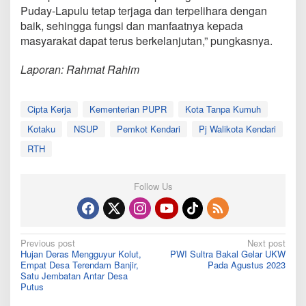
Puday-Lapulu tetap terjaga dan terpelihara dengan
baik, sehingga fungsi dan manfaatnya kepada
masyarakat dapat terus berkelanjutan,” pungkasnya.
Laporan: Rahmat Rahim
Cipta Kerja
Kementerian PUPR
Kota Tanpa Kumuh
Kotaku
NSUP
Pemkot Kendari
Pj Walikota Kendari
RTH
Follow Us
Post
Previous post
Next post
Hujan Deras Mengguyur Kolut,
PWI Sultra Bakal Gelar UKW
navigation
Empat Desa Terendam Banjir,
Pada Agustus 2023
Satu Jembatan Antar Desa
Putus