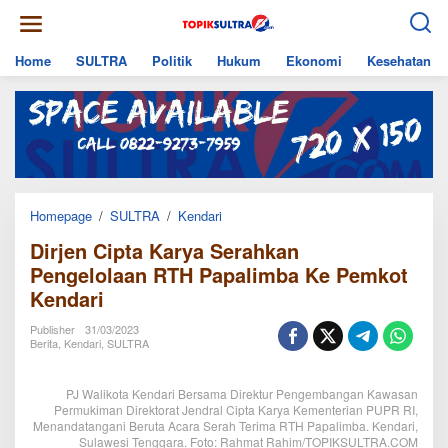
Skip
to
content
Home
SULTRA
Politik
Hukum
Ekonomi
Kesehatan
Dirjen
Homepage
/
SULTRA
/
Kendari
Cipta
Dirjen Cipta Karya Serahkan
Karya
Serahkan
Pengelolaan RTH Papalimba Ke Pemkot
Pengelolaan
Kendari
RTH
Papalimba
Ke
Publisher
31/03/2023
Pemkot
Berita
,
Kendari
,
SULTRA
Kendari
PJ Walikota Kendari Bersama Direktur Pengembangan Kawasan
Permukiman Direktorat Jendral Cipta Karya Kementerian PUPR RI,
Menandatangani Beruta Acara Serah Terima RTH Papalimba. Kendari,
Sulawesi Tenggara. Foto: Rahmat Rahim/TOPIKSULTRA.COM