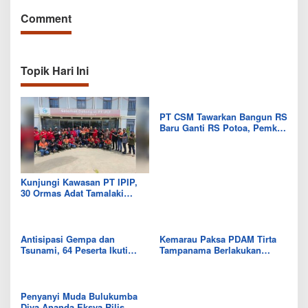
Comment
Topik Hari Ini
PT CSM Tawarkan Bangun RS
Baru Ganti RS Potoa, Pemkab
Kolut Mulai Kaji Skema Tukar
Aset
Kunjungi Kawasan PT IPIP,
30 Ormas Adat Tamalaki
Tegaskan Dukung Investasi di
Bumi Mekongga
Antisipasi Gempa dan
Kemarau Paksa PDAM Tirta
Tsunami, 64 Peserta Ikuti
Tampanama Berlakukan
Sekolah Lapang BMKG di
Sistem Gilir Air di Wilayah
Kolaka Utara
IKK Wawo
Penyanyi Muda Bulukumba
Diva Ananda Eksya Rilis