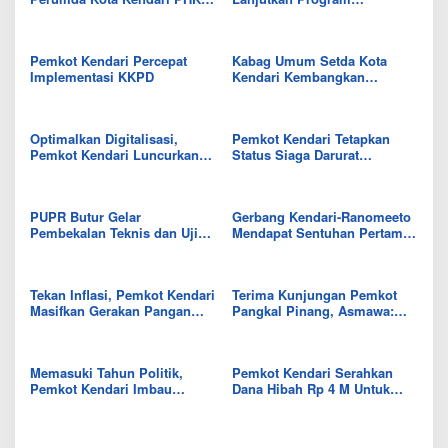
12 Karyawan Secara Sepihak
Pembangunan Asmawa
Tosepu
Pemkot Kendari Percepat
Kabag Umum Setda Kota
Implementasi KKPD
Kendari Kembangkan
Aplikasi Dokumentasi Digital
Optimalkan Digitalisasi,
Pemkot Kendari Tetapkan
Pemkot Kendari Luncurkan
Status Siaga Darurat
16 Aplikasi Inovasi Daerah
Kekeringan
PUPR Butur Gelar
Gerbang Kendari-Ranomeeto
Pembekalan Teknis dan Uji
Mendapat Sentuhan Pertama
Sertifikasi Tenaga Kerja
Pembangunan Batas Kota
Konstruksi
Tekan Inflasi, Pemkot Kendari
Terima Kunjungan Pemkot
Masifkan Gerakan Pangan
Pangkal Pinang, Asmawa:
Murah
Bisa Jadi Referensi
Penanganan Inflasi
Memasuki Tahun Politik,
Pemkot Kendari Serahkan
Pemkot Kendari Imbau
Dana Hibah Rp 4 M Untuk
Parpol Tertibkan Penggunaan
Kegiatan Keagamaan
APK