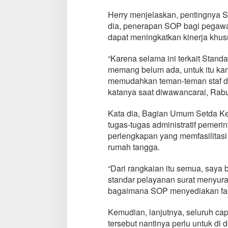
Herry menjelaskan, pentingnya S
dia, penerapan SOP bagi pegaw
dapat meningkatkan kinerja khusu
“Karena selama ini terkait Stan
memang belum ada, untuk itu kam
memudahkan teman-teman staf da
katanya saat diwawancarai, Rabu
Kata dia, Bagian Umum Setda Ken
tugas-tugas administratif pemer
perlengkapan yang memfasilitasi 
rumah tangga.
“Dari rangkaian itu semua, saya
standar pelayanan surat menyur
bagaimana SOP menyediakan fasil
Kemudian, lanjutnya, seluruh ca
tersebut nantinya perlu untuk di