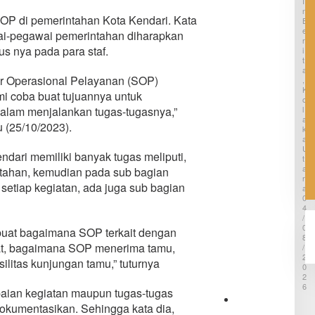
I
Lapang
a
N
OP di pemerintahan Kota Kendari. Kata
r
B
BMKG di
E
a
ai-pegawai pemerintahan diharapkan
Kolaka
R
u
s nya pada para staf.
Utara
I
P
T
a
A
k
dar Operasional Pelayanan (SOP)
,
s
K
i coba buat tujuannya untuk
a
O
L
P
lam menjalankan tugas-tugasnya,”
A
D
 (25/10/2023).
K
A
A
M
U
T
dari memiliki banyak tugas meliputi,
T
i
A
intahan, kemudian pada sub bagian
r
R
setiap kegiatan, ada juga sub bagian
A
t
0
a
4
T
/
a
0
 buat bagaimana SOP terkait dengan
m
8
p
at, bagaimana SOP menerima tamu,
/
a
2
itas kunjungan tamu,” tuturnya
0
n
2
a
6
m
paian kegiatan maupun tugas-tugas
a
 dokumentasikan. Sehingga kata dia,
P
B