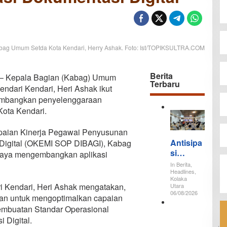
bag Umum Setda Kota Kendari, Herry Ashak. Foto: Ist/TOPIKSULTRA.COM
Berita
 Kepala Bagian (Kabag) Umum
Terbaru
endari Kendari, Heri Ashak ikut
mbangkan penyelenggaraan
Kota Kendari.
apaian Kinerja Pegawai Penyusunan
Antisipa
Digital (OKEMI SOP DIBAGI), Kabag
si
aya mengembangkan aplikasi
Gempa
In Berita,
dan
Headlines,
Kolaka
Tsunami
 Kendari, Heri Ashak mengatakan,
Utara
, 64
06/08/2026
juan untuk mengoptimalkan capaian
Peserta
embuatan Standar Operasional
K
Ikuti
e
 Digital.
Sekolah
m