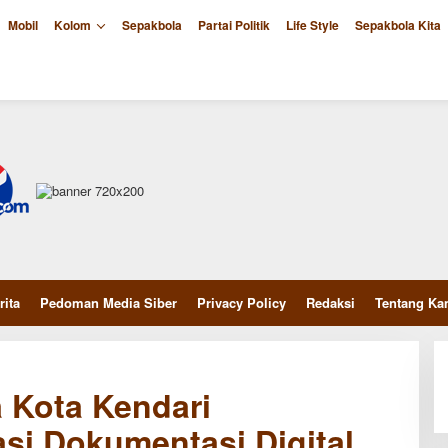
Mobil
Kolom
Sepakbola
Partai Politik
Life Style
Sepakbola Kita
rita
Pedoman Media Siber
Privacy Policy
Redaksi
Tentang Ka
Kota Kendari
si Dokumentasi Digital