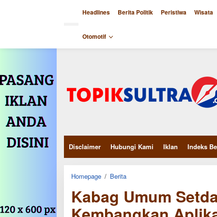
Skip
to
Headlines
Berita Politik
Peristiwa
Wisata
content
close
Otomotif
Disclaimer
Hubungi Kami
Iklan
Indeks Be
Kabag
Homepage
/
Berita
Umum
Kabag Umum Setda 
Setda
Kota
Kendari
Kembangkan Aplika
Kembangkan