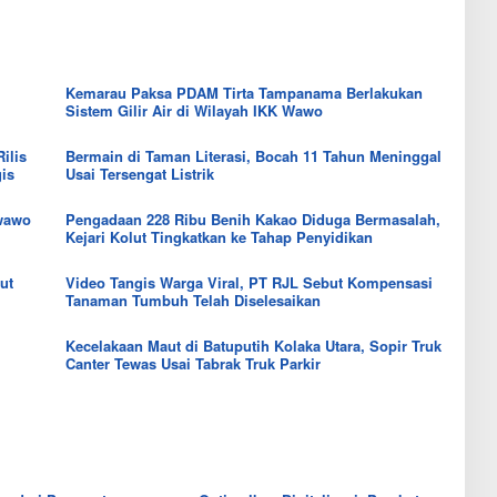
k
a
B
H
S
h
a
a
u
e
n
r
l
d
t
g
t
a
u
a
r
Kemarau Paksa PDAM Tirta Tampanama Berlakukan
n
a
B
a
Sistem Gilir Air di Wilayah IKK Wawo
B
n
e
C
e
P
r
a
r
ilis
Bermain di Taman Literasi, Bocah 11 Tahun Meninggal
a
a
t
a
gis
Usai Tersengat Listrik
n
s
a
s
g
M
t
P
a
e
P
ewawo
Pengadaan 228 Ribu Benih Kakao Diduga Bermasalah,
u
n
r
e
Kejari Kolut Tingkatkan ke Tahap Penyidikan
l
d
a
n
u
i
n
c
t
K
ut
Video Tangis Warga Viral, PT RJL Sebut Kompensasi
g
a
T
o
Tanaman Tumbuh Telah Diselesaikan
k
p
e
l
a
a
r
u
k
i
k
Kecelakaan Maut di Batuputih Kolaka Utara, Sopir Truk
t
N
a
e
Canter Tewas Usai Tabrak Truk Parkir
a
n
n
i
L
d
k
a
a
b
l
a
i
2
d
0
i