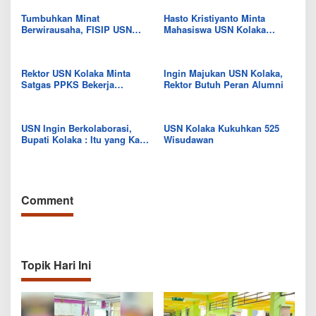
Tumbuhkan Minat
Hasto Kristiyanto Minta
Berwirausaha, FISIP USN
Mahasiswa USN Kolaka
Kolaka Gelar Seminar
Kuasai Iptek
Kewirausahaan
Rektor USN Kolaka Minta
Ingin Majukan USN Kolaka,
Satgas PPKS Bekerja
Rektor Butuh Peran Alumni
Profesional
USN Ingin Berkolaborasi,
USN Kolaka Kukuhkan 525
Bupati Kolaka : Itu yang Kami
Wisudawan
Inginkan Sejak Dulu
Comment
Topik Hari Ini