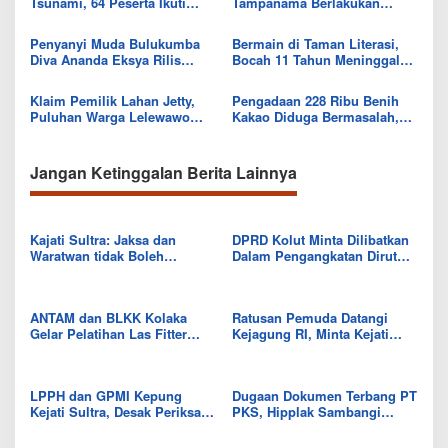
Tsunami, 64 Peserta Ikuti
Tampanama Berlakukan
Sekolah Lapang BMKG di
Sistem Gilir Air di Wilayah
Kolaka Utara
IKK Wawo
Penyanyi Muda Bulukumba
Bermain di Taman Literasi,
Diva Ananda Eksya Rilis
Bocah 11 Tahun Meninggal
Single “Uwelaiki”, Perkuat
Usai Tersengat Listrik
Eksistensi Musik Bugis
Klaim Pemilik Lahan Jetty,
Pengadaan 228 Ribu Benih
Puluhan Warga Lelewawo
Kakao Diduga Bermasalah,
Siap Kawal Pemuatan Ore
Kejari Kolut Tingkatkan ke
Nikel PT RDP
Tahap Penyidikan
Jangan Ketinggalan Berita Lainnya
Kajati Sultra: Jaksa dan
DPRD Kolut Minta Dilibatkan
Waratwan tidak Boleh
Dalam Pengangkatan Dirut
Bohong
Perusda dan Dirut PDAM
ANTAM dan BLKK Kolaka
Ratusan Pemuda Datangi
Gelar Pelatihan Las Fitter
Kejagung RI, Minta Kejati
Structure Berbasis
Sultra Periksa Tiga Mantan
Kompetensi
Kepala Syahbandar Molawe
LPPH dan GPMI Kepung
Dugaan Dokumen Terbang PT
Kejati Sultra, Desak Periksa
PKS, Hipplak Sambangi
Syahbandar Molawe Soal
Kejati Sultra
Dugaan Korupsi