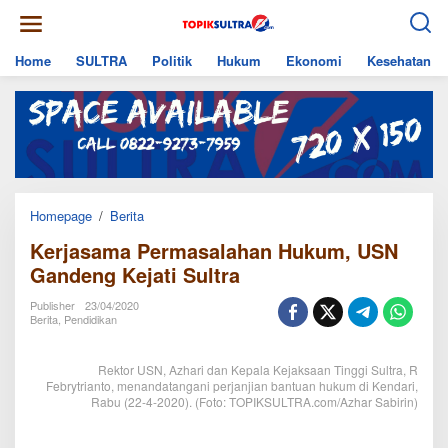
Skip
to
content
Home
SULTRA
Politik
Hukum
Ekonomi
Kesehatan
Kerjasama
Homepage
/
Berita
Permasalahan
Kerjasama Permasalahan Hukum, USN
Hukum,
USN
Gandeng Kejati Sultra
Gandeng
Kejati
Publisher
23/04/2020
Sultra
Berita
,
Pendidikan
Rektor USN, Azhari dan Kepala Kejaksaan Tinggi Sultra, R
Febrytrianto, menandatangani perjanjian bantuan hukum di Kendari,
Rabu (22-4-2020). (Foto: TOPIKSULTRA.com/Azhar Sabirin)