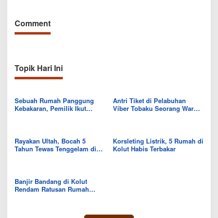
Comment
Topik Hari Ini
Sebuah Rumah Panggung
Antri Tiket di Pelabuhan
Kebakaran, Pemilik Ikut
Viber Tobaku Seorang Warga
Terbakar.
Meninggal Dunia
Rayakan Ultah, Bocah 5
Korsleting Listrik, 5 Rumah di
Tahun Tewas Tenggelam di
Kolut Habis Terbakar
Kolut
Banjir Bandang di Kolut
Rendam Ratusan Rumah
Warga