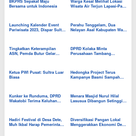
BKPRS Sepakat Maju
Warga Kesal Melihat Lokasi
Bersama untuk Indonesia
Wisata Air Terjun Lapasi-Pasi
Dipenuhi Coretan
Launching Kalender Event
Perahu Tenggelam, Dua
Pariwisata 2023, Dispar Sultra
Nelayan Asal Kabupaten Wajo
Minta Infrastruktur
Ditemukan Selamat
Ditingkatkan
Tingkatkan Keterampilan
DPRD Kolaka Minta
ASN, Pemda Butur Gelar
Perusahaan Tambang
Pelatihan Kepariwisataan
Kembangkan Pariwisata
Ketua PWI Pusat: Sultra Luar
Hedongka Project Terus
Biasa
Kampanye Basmi Sampah
Plastik, Kali Ini Ciptakan
Produk Souvenir
Kunker ke Runduma, DPRD
Menara Masjid Nurul Hilal
Wakatobi Terima Keluhan
Lasusua Dibangun Setinggi
Pendidikan dan Bangunan
25 Meter
Bronjong
Hadiri Festival di Desa Dete,
Diversifikasi Pangan Lokal
Muh Ikbal Harap Pemerintah
Menggerakkan Ekonomi Desa
Wakatobi Terus Dorong
Kahianga, Wakatobi
Potensi Lokal Daerah