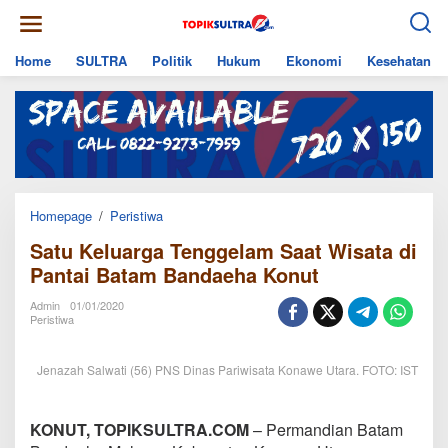
Skip
to
content
Home
SULTRA
Politik
Hukum
Ekonomi
Kesehatan
Satu
Homepage
/
Peristiwa
Keluarga
Satu Keluarga Tenggelam Saat Wisata di
Tenggelam
Saat
Pantai Batam Bandaeha Konut
Wisata
di
Admin
01/01/2020
Pantai
Peristiwa
Batam
Bandaeha
Konut
Jenazah Salwati (56) PNS Dinas Pariwisata Konawe Utara. FOTO: IST
KONUT, TOPIKSULTRA.COM
– Permandian Batam