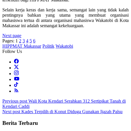
Selain kerja keras dan kerja sama, semangat lain yang tidak kalah
pentingnya bahkan yang utama yang membuat organisasi
mahasiswa tertua di antara organisasi mahasiswa Wakatobi di Kota
Makassar ini adalah semangat kekeluargaan.
Next page
Pages:
1
2
3
4
5
6
HIPPMAT Makassar
Politik
Wakatobi
Follow Us
Post
Previous post
Wali Kota Kendari Serahkan 312 Sertipikat Tanah di
Kendari Caddi
navigation
Next post
Kades Terpilih di Konut Diduga Gunakan Ijazah Palsu
Berita Terbaru