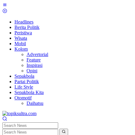
Skip
to
content
Headlines
Berita Politik
Peristiwa
Wisata
Mobil
Kolom
Advertorial
Feature
Inspirasi
Opini
Sepakbola
Partai Politik
Life Style
Sepakbola Kita
Otomotif
Daihatsu