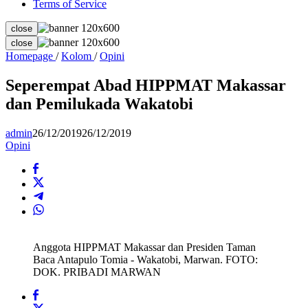
Terms of Service
close
close
Seperempat
Homepage
/
Kolom
/
Opini
Abad
HIPPMAT
Seperempat Abad HIPPMAT Makassar
Makassar
dan Pemilukada Wakatobi
dan
Pemilukada
Wakatobi
admin
26/12/2019
26/12/2019
Opini
Anggota HIPPMAT Makassar dan Presiden Taman
Baca Antapulo Tomia - Wakatobi, Marwan. FOTO:
DOK. PRIBADI MARWAN